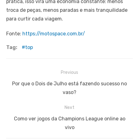
prática, isso vira uma economia constante: menos
troca de peças, menos paradas e mais tranquilidade
para curtir cada viagem.
Fonte:
https://motospace.com.br/
Tag:
top
Navegação
Previous
de
Previous
Por que o Dois de Julho está fazendo sucesso no
Post
post:
vaso?
Next
Next
Como ver jogos da Champions League online ao
post:
vivo