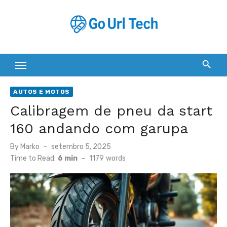
Skip
to
content
AUTOS E MOTOS
Calibragem de pneu da start
160 andando com garupa
Posted
By
Marko
setembro 5, 2025
on
Time to Read:
6 min
-
1179
words