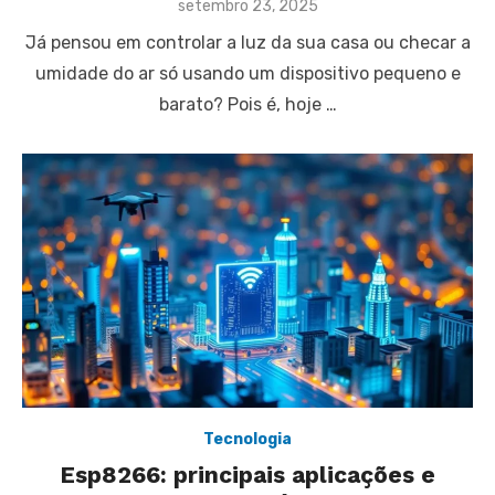
Posted
setembro 23, 2025
on
Já pensou em controlar a luz da sua casa ou checar a
umidade do ar só usando um dispositivo pequeno e
barato? Pois é, hoje …
Tecnologia
Esp8266: principais aplicações e