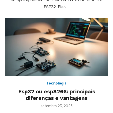
ESP32. Eles …
Tecnologia
Esp32 ou esp8266: principais
diferenças e vantagens
Posted
setembro 23, 2025
on