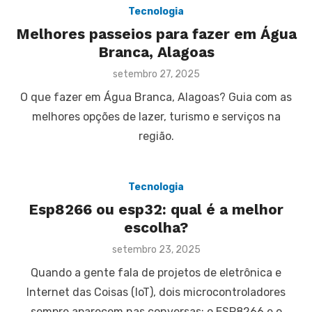
Tecnologia
Melhores passeios para fazer em Água
Branca, Alagoas
Posted
setembro 27, 2025
on
O que fazer em Água Branca, Alagoas? Guia com as
melhores opções de lazer, turismo e serviços na
região.
Tecnologia
Esp8266 ou esp32: qual é a melhor
escolha?
Posted
setembro 23, 2025
on
Quando a gente fala de projetos de eletrônica e
Internet das Coisas (IoT), dois microcontroladores
sempre aparecem nas conversas: o ESP8266 e o