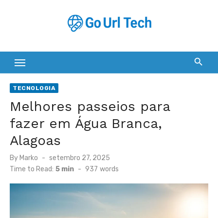
Skip
to
content
TECNOLOGIA
Melhores passeios para
fazer em Água Branca,
Alagoas
Posted
By
Marko
setembro 27, 2025
on
Time to Read:
5 min
-
937
words