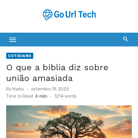
Skip
to
content
COTIDIANO
O que a bíblia diz sobre
união amasiada
Posted
By
Marko
setembro 19, 2025
on
Time to Read:
6 min
-
1214
words