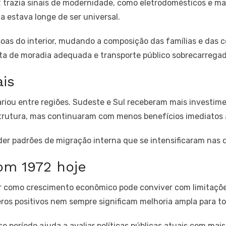
2 trazia sinais de modernidade, como eletrodomésticos e ma
a estava longe de ser universal.
ssoas do interior, mudando a composição das famílias e das
ta de moradia adequada e transporte público sobrecarregad
ais
ariou entre regiões. Sudeste e Sul receberam mais investime
trutura, mas continuaram com menos benefícios imediatos 
er padrões de migração interna que se intensificaram nas 
om 1972 hoje
der como crescimento econômico pode conviver com limitaçõ
ros positivos nem sempre significam melhoria ampla para to
e período ajuda a avaliar políticas públicas atuais com mai