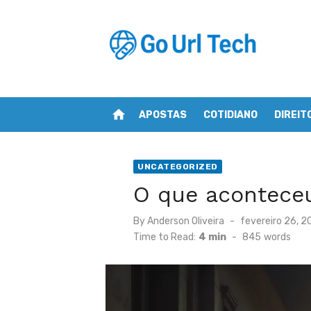
Skip
to
content
home
APOSTAS
COTIDIANO
DIREIT
UNCATEGORIZED
O que aconteceu
Posted
By
Anderson Oliveira
fevereiro 26, 
on
Time to Read:
4 min
-
845
words