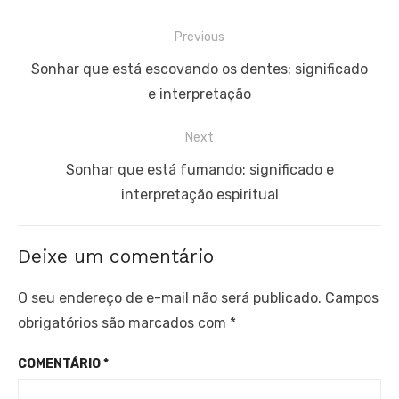
Navegação
Previous
de
Previous
Sonhar que está escovando os dentes: significado
Post
post:
e interpretação
Next
Next
Sonhar que está fumando: significado e
post:
interpretação espiritual
Deixe um comentário
O seu endereço de e-mail não será publicado.
Campos
obrigatórios são marcados com
*
COMENTÁRIO
*