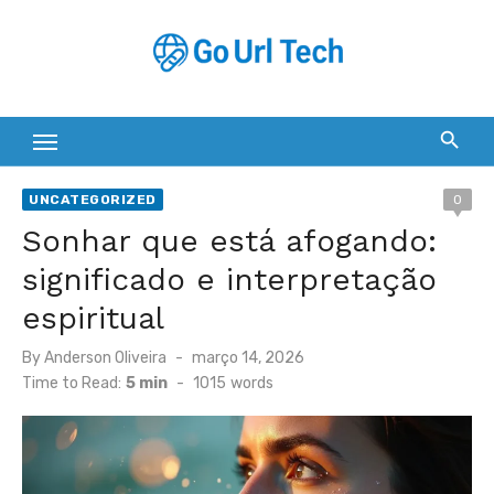
Skip
to
content
UNCATEGORIZED
0
Sonhar que está afogando:
significado e interpretação
espiritual
Posted
By
Anderson Oliveira
março 14, 2026
on
Time to Read:
5 min
-
1015
words