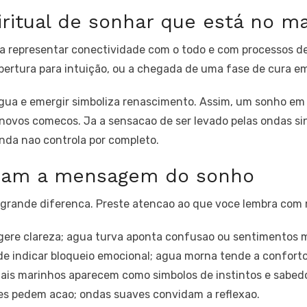
iritual de sonhar que está no m
a representar conectividade com o todo e com processos de
bertura para intuição, ou a chegada de uma fase de cura e
agua e emergir simboliza renascimento. Assim, um sonho em
 novos comecos. Ja a sensacao de ser levado pelas ondas si
nda nao controla por completo.
dam a mensagem do sonho
rande diferenca. Preste atencao ao que voce lembra com m
ere clareza; agua turva aponta confusao ou sentimentos m
de indicar bloqueio emocional; agua morna tende a conforto
is marinhos aparecem como simbolos de instintos e sabedor
es pedem acao; ondas suaves convidam a reflexao.