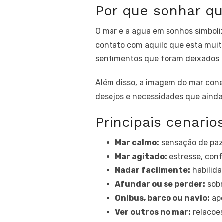
Por que sonhar q
O mar e a agua em sonhos simboli
contato com aquilo que esta mui
sentimentos que foram deixados d
Além disso, a imagem do mar conec
desejos e necessidades que aind
Principais cenario
Mar calmo:
sensação de paz,
Mar agitado:
estresse, con
Nadar facilmente:
habilida
Afundar ou se perder:
sobr
Onibus, barco ou navio:
apo
Ver outros no mar:
relacoe