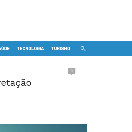
AÚDE
TECNOLOGIA
TURISMO
0
retação