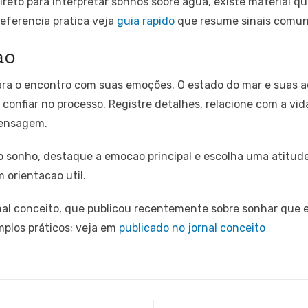
ireto para interpretar sonhos sobre agua, existe material qu
referencia pratica veja
guia rapido
que resume sinais comuns
ao
ara o encontro com suas emoções. O estado do mar e suas 
 confiar no processo. Registre detalhes, relacione com a vi
mensagem.
o sonho, destaque a emocao principal e escolha uma atitud
 orientacao util.
al conceito, que publicou recentemente sobre sonhar que e
mplos práticos; veja em
publicado no jornal conceito