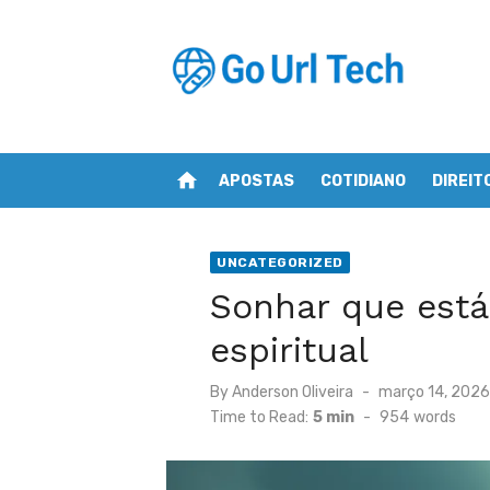
Skip
to
content
home
APOSTAS
COTIDIANO
DIREIT
UNCATEGORIZED
Sonhar que está 
espiritual
Posted
By
Anderson Oliveira
março 14, 2026
on
Time to Read:
5 min
-
954
words