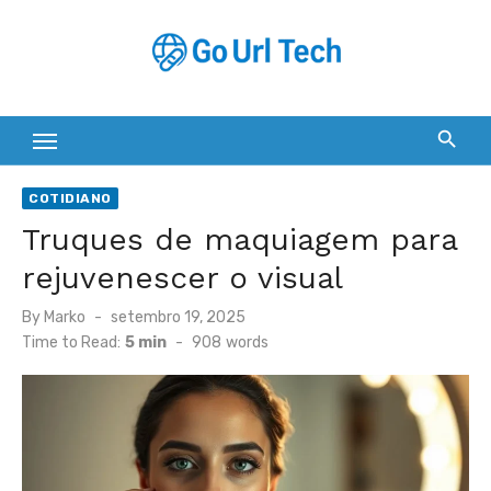
Skip
to
content
COTIDIANO
Truques de maquiagem para
rejuvenescer o visual
Posted
By
Marko
setembro 19, 2025
on
Time to Read:
5 min
-
908
words